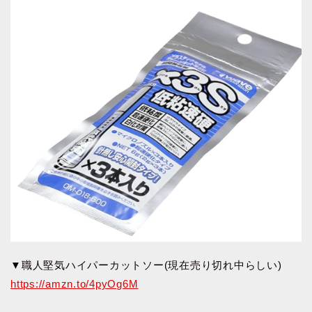
▼職人堅気ハイパーカットソー(現在売り切れ中らしい)
https://amzn.to/4pyOg6M