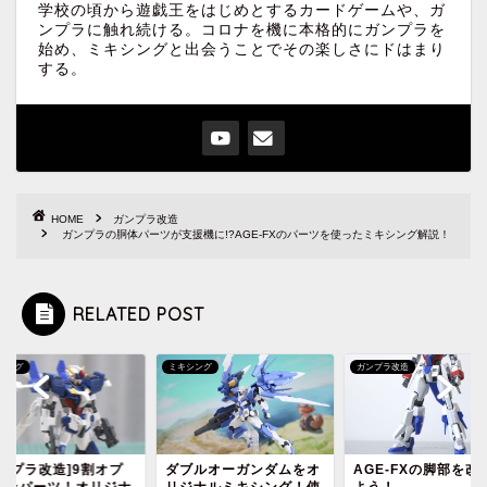
学校の頃から遊戯王をはじめとするカードゲームや、ガ
ンプラに触れ続ける。コロナを機に本格的にガンプラを
始め、ミキシングと出会うことでその楽しさにドはまり
する。
HOME
ガンプラ改造
ガンプラの胴体パーツが支援機に!?AGE-FXのパーツを使ったミキシング解説！
RELATED POST
シング
ミキシング
ガンプラ改造
ガンプラ改造]9割オプ
ダブルオーガンダムをオ
AGE-FXの脚部を改